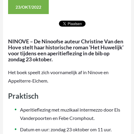
23/OKT/2022
NINOVE – De Ninoofse auteur Christine Van den
Hove stelt haar historische roman ‘Het Huwelijk’
voor tijdens een aperitieflezing in de bib op
zondag 23 oktober.
Het boek speelt zich voornamelijk af in Ninove en
Appelterre-Eichem.
Praktisch
Aperitieflezing met muzikaal intermezzo door Els
Vanderpoorten en Febe Cromphout.
Datum en uur: zondag 23 oktober om 11 uur.