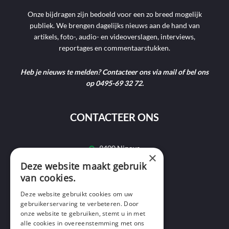
Onze bijdragen zijn bedoeld voor een zo breed mogelijk
publiek. We brengen dagelijks nieuws aan de hand van
artikels, foto-, audio- en videoverslagen, interviews,
reportages en commentaarstukken.
Heb je nieuws te melden? Contacteer ons via mail of bel ons
op 0495-69 32 72.
CONTACTEER ONS
9400 Ninove
×
Deze website maakt gebruik
info@ninofmedia.tv
van cookies.
+32 495 69 32 72
Deze website gebruikt cookies om uw
gebruikerservaring te verbeteren. Door
onze website te gebruiken, stemt u in met
alle cookies in overeenstemming met ons