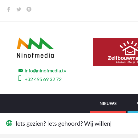
info@ninofmedia.tv
+32 495 69 32 72
NIEUWS
I
e
t
s
g
e
z
i
e
n
?
I
e
t
s
g
e
h
o
o
r
d
?
W
i
j
w
i
l
l
e
n
h
e
t
w
e
t
e
n