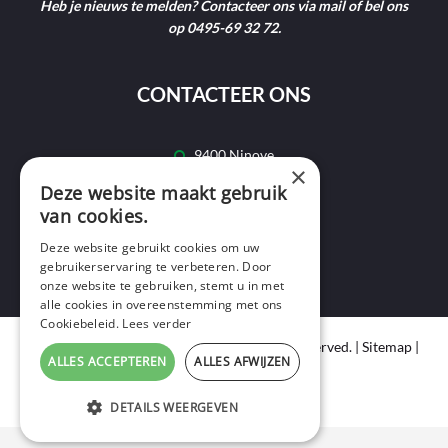
Heb je nieuws te melden? Contacteer ons via mail of bel ons
op 0495-69 32 72.
CONTACTEER ONS
9400 Ninove
×
Deze website maakt gebruik
info@ninofmedia.tv
van cookies.
+32 495 69 32 72
Deze website gebruikt cookies om uw
gebruikerservaring te verbeteren. Door
onze website te gebruiken, stemt u in met
alle cookies in overeenstemming met ons
Cookiebeleid.
Lees verder
Copyright © 2020 Ninof Media. All Rights Reserved. |
Sitemap
|
ALLES ACCEPTEREN
ALLES AFWIJZEN
Cookie Policy
|
Privacy Policy
webdesign
by conversal
DETAILS WEERGEVEN
STRIKT NOODZAKELIJK