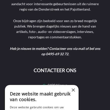
aandacht voor interessante gebeurtenissen uit de ruimere
regio van de Denderstreek en het Pajottenland.
Onze bijdragen zijn bedoeld voor een zo breed mogelijk
publiek. We brengen dagelijks nieuws aan de hand van
artikels, foto-, audio- en videoverslagen, interviews,
reportages en commentaarstukken.
Heb je nieuws te melden? Contacteer ons via mail of bel ons
op 0495-69 32 72.
CONTACTEER ONS
9400 Ninove
×
Deze website maakt gebruik
info@ninofmedia.tv
van cookies.
+32 495 69 32 72
Deze website gebruikt cookies om uw