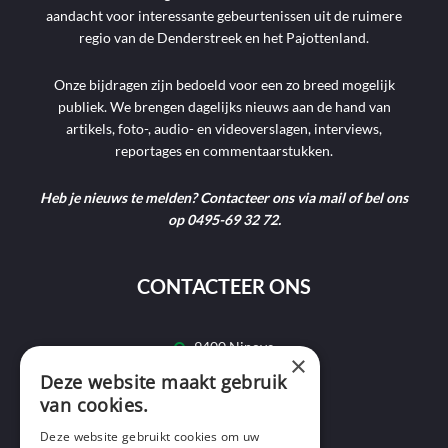
aandacht voor interessante gebeurtenissen uit de ruimere
regio van de Denderstreek en het Pajottenland.
Onze bijdragen zijn bedoeld voor een zo breed mogelijk
publiek. We brengen dagelijks nieuws aan de hand van
artikels, foto-, audio- en videoverslagen, interviews,
reportages en commentaarstukken.
Heb je nieuws te melden? Contacteer ons via mail of bel ons
op 0495-69 32 72.
CONTACTEER ONS
9400 Ninove
×
Deze website maakt gebruik
info@ninofmedia.tv
van cookies.
+32 495 69 32 72
Deze website gebruikt cookies om uw