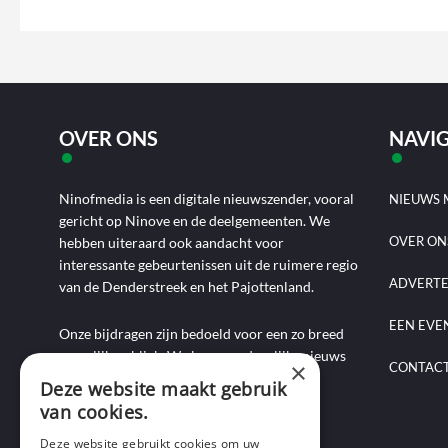
OVER ONS
NAVIG
Ninofmedia is een digitale nieuwszender, vooral
NIEUWS 
gericht op Ninove en de deelgemeenten. We
OVER ON
hebben uiteraard ook aandacht voor
interessante gebeurtenissen uit de ruimere regio
ADVERT
van de Denderstreek en het Pajottenland.
EEN EVE
Onze bijdragen zijn bedoeld voor een zo breed
mogelijk publiek. We brengen dagelijks nieuws
×
CONTAC
aan de hand van artikels, foto-, audio- en
Deze website maakt gebruik
videoverslagen, interviews, reportages en
van cookies.
commentaarstukken.
Deze website gebruikt cookies om uw