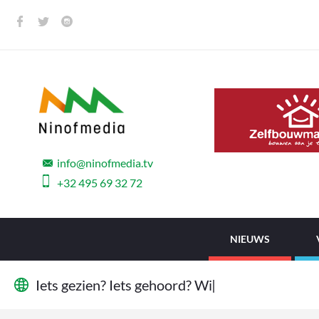
info@ninofmedia.tv
+32 495 69 32 72
NIEUWS
I
e
t
s
g
e
z
i
e
n
?
I
e
t
s
g
e
h
o
o
r
d
?
W
i
j
w
i
|