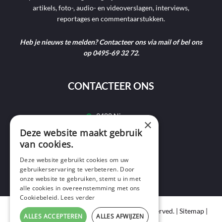
artikels, foto-, audio- en videoverslagen, interviews,
reportages en commentaarstukken.
Heb je nieuws te melden? Contacteer ons via mail of bel ons
op 0495-69 32 72.
CONTACTEER ONS
9400 Ninove
×
Deze website maakt gebruik
info@ninofmedia.tv
van cookies.
+32 495 69 32 72
Deze website gebruikt cookies om uw
gebruikerservaring te verbeteren. Door
onze website te gebruiken, stemt u in met
alle cookies in overeenstemming met ons
Cookiebeleid.
Lees verder
Copyright © 2020 Ninof Media. All Rights Reserved. |
Sitemap
|
ALLES ACCEPTEREN
ALLES AFWIJZEN
Cookie Policy
|
Privacy Policy