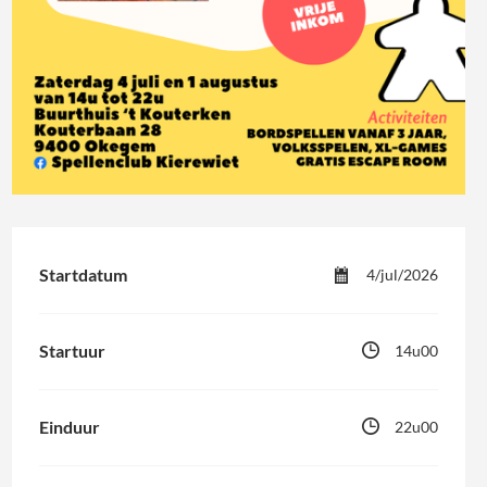
Startdatum
4/jul/2026
Startuur
14u00
Einduur
22u00