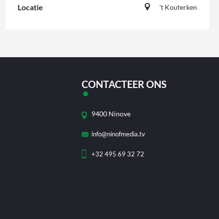
Locatie
't Kouterken
CONTACTEER ONS
9400 Ninove
info@ninofmedia.tv
+32 495 69 32 72