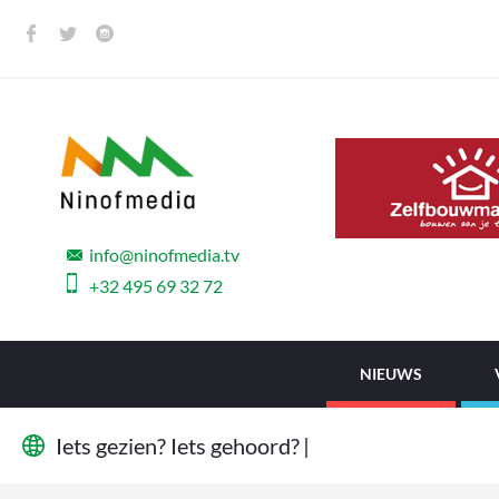
info@ninofmedia.tv
+32 495 69 32 72
NIEUWS
I
e
t
s
g
e
z
i
e
n
?
I
e
t
s
g
e
h
o
o
r
d
?
W
i
j
|