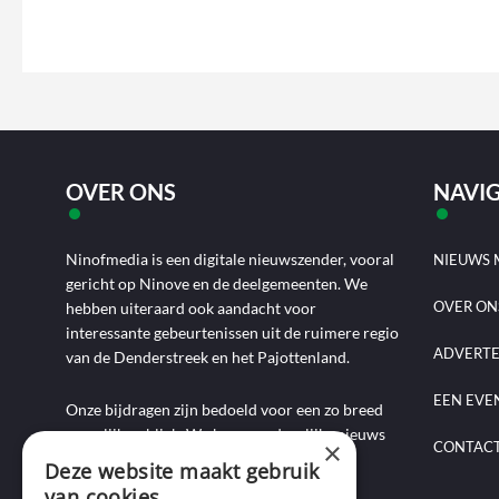
OVER ONS
NAVIG
Ninofmedia is een digitale nieuwszender, vooral
NIEUWS 
gericht op Ninove en de deelgemeenten. We
OVER ON
hebben uiteraard ook aandacht voor
interessante gebeurtenissen uit de ruimere regio
ADVERT
van de Denderstreek en het Pajottenland.
EEN EVE
Onze bijdragen zijn bedoeld voor een zo breed
mogelijk publiek. We brengen dagelijks nieuws
×
CONTAC
aan de hand van artikels, foto-, audio- en
Deze website maakt gebruik
videoverslagen, interviews, reportages en
van cookies.