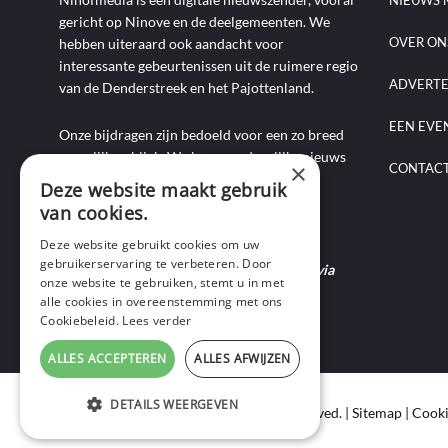
gericht op Ninove en de deelgemeenten. We
OVER ON
hebben uiteraard ook aandacht voor
interessante gebeurtenissen uit de ruimere regio
ADVERT
van de Denderstreek en het Pajottenland.
EEN EVE
Onze bijdragen zijn bedoeld voor een zo breed
mogelijk publiek. We brengen dagelijks nieuws
×
CONTAC
aan de hand van artikels, foto-, audio- en
Deze website maakt gebruik
videoverslagen, interviews, reportages en
van cookies.
commentaarstukken.
Deze website gebruikt cookies om uw
gebruikerservaring te verbeteren. Door
Heb je nieuws te melden? Contacteer ons via
onze website te gebruiken, stemt u in met
mail of bel ons op 0495-69 32 72.
alle cookies in overeenstemming met ons
Cookiebeleid.
Lees verder
ALLES ACCEPTEREN
ALLES AFWIJZEN
DETAILS WEERGEVEN
Copyright © 2020 Ninof Media. All Rights Reserved. |
Sitemap
|
Cooki
STRIKT NOODZAKELIJK