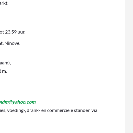
arkt.
t 23.59 uur.
t, Ninove.
raam),
2 m.
imdm@yahoo.com
,
ties, voeding-, drank- en commerciële standen via