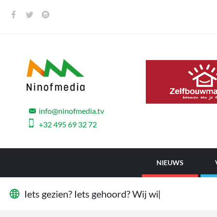
info@ninofmedia.tv
+32 495 69 32 72
NIEUWS
I
e
t
s
g
e
z
i
e
n
?
I
e
t
s
g
e
h
o
o
r
d
?
W
i
j
w
i
l
l
e
n
|