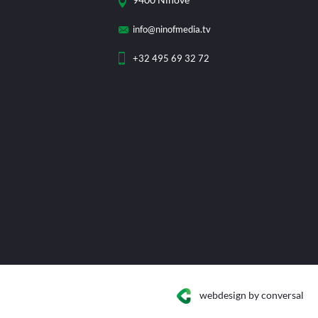
info@ninofmedia.tv
+32 495 69 32 72
webdesign
by conversal