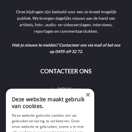
Onze bijdragen zijn bedoeld voor een zo breed mogelijk
publiek. We brengen dagelijks nieuws aan de hand van
artikels, foto-, audio- en videoverslagen, interviews,
reportages en commentaarstukken.
Heb je nieuws te melden? Contacteer ons via mail of bel ons
op 0495-69 32 72.
CONTACTEER ONS
9400 Ninove
×
Deze website maakt gebruik
info@ninofmedia.tv
van cookies.
+32 495 69 32 72
Deze website gebruikt cookies om uw
gebruikerservaring te verbeteren. Door
onze website te gebruiken, stemt u in met