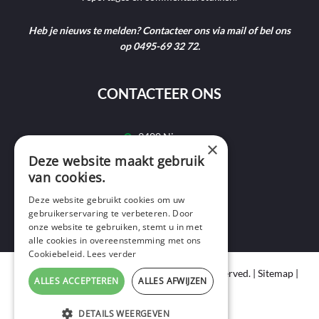
Heb je nieuws te melden? Contacteer ons via mail of bel ons
op 0495-69 32 72.
CONTACTEER ONS
9400 Ninove
×
Deze website maakt gebruik
info@ninofmedia.tv
van cookies.
+32 495 69 32 72
Deze website gebruikt cookies om uw
gebruikerservaring te verbeteren. Door
onze website te gebruiken, stemt u in met
alle cookies in overeenstemming met ons
Cookiebeleid.
Lees verder
Copyright © 2020 Ninof Media. All Rights Reserved. |
Sitemap
|
ALLES ACCEPTEREN
ALLES AFWIJZEN
Cookie Policy
|
Privacy Policy
webdesign
by conversal
DETAILS WEERGEVEN