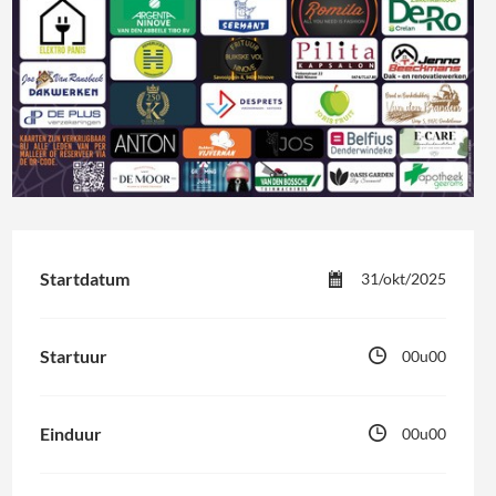
Startdatum
31/okt/2025
Startuur
00u00
Einduur
00u00