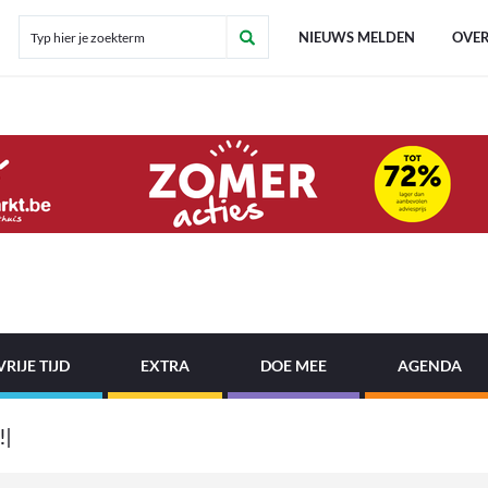
NIEUWS MELDEN
OVER
VRIJE TIJD
EXTRA
DOE MEE
AGENDA
!
B
|