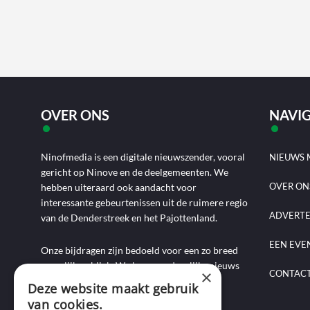
OVER ONS
NAVIG
Ninofmedia is een digitale nieuwszender, vooral
NIEUWS 
gericht op Ninove en de deelgemeenten. We
OVER ON
hebben uiteraard ook aandacht voor
interessante gebeurtenissen uit de ruimere regio
ADVERT
van de Denderstreek en het Pajottenland.
EEN EVE
Onze bijdragen zijn bedoeld voor een zo breed
mogelijk publiek. We brengen dagelijks nieuws
×
CONTAC
aan de hand van artikels, foto-, audio- en
Deze website maakt gebruik
videoverslagen, interviews, reportages en
van cookies.