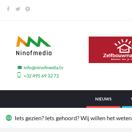
info@ninofmedia.tv
+32 495 69 32 72
NIEUWS
I
e
t
s
g
e
z
i
e
n
?
I
e
t
s
g
e
h
o
o
r
d
?
W
i
j
w
i
l
l
e
n
h
e
t
w
e
t
e
n