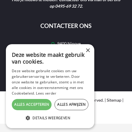
op 0495-69 32 72.
CONTACTEER ONS
9400 Ninove
×
Deze website maakt gebruik
info@ninofmedia.tv
van cookies.
+32 495 69 32 72
Deze website gebruikt cookies om uw
gebruikerservaring te verbeteren. Door
onze website te gebruiken, stemt u in met
alle cookies in overeenstemming met ons
Cookiebeleid.
Lees verder
Copyright © 2020 Ninof Media. All Rights Reserved. |
Sitemap
|
ALLES ACCEPTEREN
ALLES AFWIJZEN
Cookie Policy
|
Privacy Policy
webdesign
by conversal
DETAILS WEERGEVEN
STRIKT NOODZAKELIJK