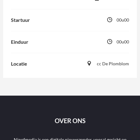
Startuur
00u00
Einduur
00u00
Locatie
cc De Plomblom
OVER ONS
Ninofmedia is een digitale nieuwszender, vooral gericht op