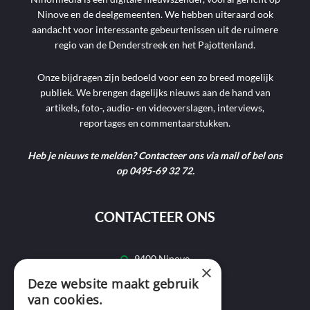
Ninove en de deelgemeenten. We hebben uiteraard ook
aandacht voor interessante gebeurtenissen uit de ruimere
regio van de Denderstreek en het Pajottenland.
Onze bijdragen zijn bedoeld voor een zo breed mogelijk
publiek. We brengen dagelijks nieuws aan de hand van
artikels, foto-, audio- en videoverslagen, interviews,
reportages en commentaarstukken.
Heb je nieuws te melden? Contacteer ons via mail of bel ons
op 0495-69 32 72.
CONTACTEER ONS
9400 Ninove
×
Deze website maakt gebruik
info@ninofmedia.tv
van cookies.