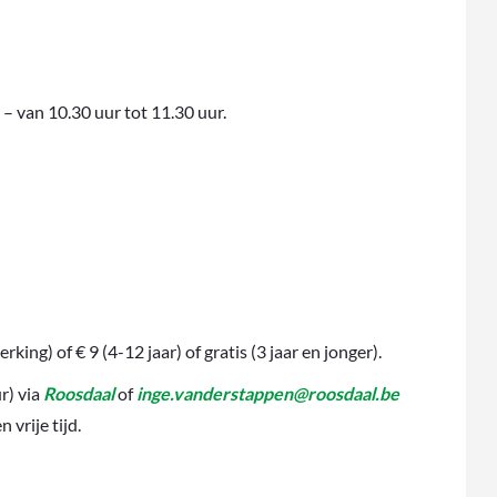
 – van 10.30 uur tot 11.30 uur.
ing) of € 9 (4-12 jaar) of gratis (3 jaar en jonger).
r) via
Roosdaal
of
inge.vanderstappen@roosdaal.be
 vrije tijd.