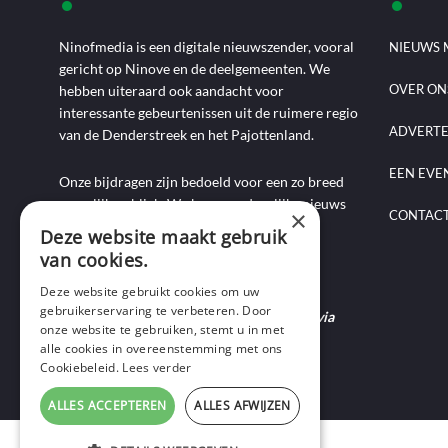
Ninofmedia is een digitale nieuwszender, vooral
NIEUWS 
gericht op Ninove en de deelgemeenten. We
OVER ON
hebben uiteraard ook aandacht voor
interessante gebeurtenissen uit de ruimere regio
ADVERT
van de Denderstreek en het Pajottenland.
EEN EVE
Onze bijdragen zijn bedoeld voor een zo breed
mogelijk publiek. We brengen dagelijks nieuws
×
CONTAC
aan de hand van artikels, foto-, audio- en
Deze website maakt gebruik
videoverslagen, interviews, reportages en
van cookies.
commentaarstukken.
Deze website gebruikt cookies om uw
gebruikerservaring te verbeteren. Door
Heb je nieuws te melden? Contacteer ons via
onze website te gebruiken, stemt u in met
mail of bel ons op 0495-69 32 72.
alle cookies in overeenstemming met ons
Cookiebeleid.
Lees verder
ALLES ACCEPTEREN
ALLES AFWIJZEN