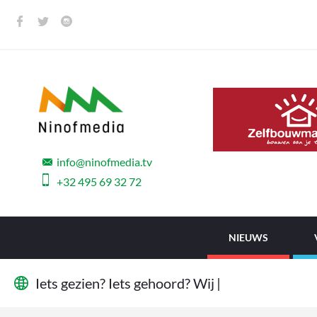
info@ninofmedia.tv
+32 495 69 32 72
NIEUWS
I
e
t
s
g
e
z
i
e
n
?
I
e
t
s
g
e
h
o
o
r
d
?
W
i
j
w
i
l
l
e
|