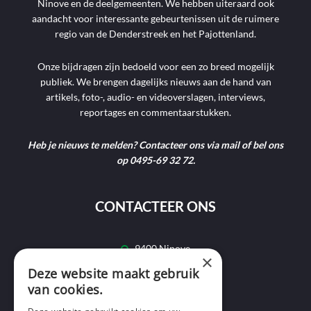
Ninove en de deelgemeenten. We hebben uiteraard ook
aandacht voor interessante gebeurtenissen uit de ruimere
regio van de Denderstreek en het Pajottenland.
Onze bijdragen zijn bedoeld voor een zo breed mogelijk
publiek. We brengen dagelijks nieuws aan de hand van
artikels, foto-, audio- en videoverslagen, interviews,
reportages en commentaarstukken.
Heb je nieuws te melden? Contacteer ons via mail of bel ons
op 0495-69 32 72.
CONTACTEER ONS
9400 Ninove
×
Deze website maakt gebruik
info@ninofmedia.tv
van cookies.
+32 495 69 32 72