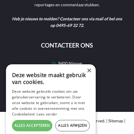
reportages en commentaarstukken.
Heb je nieuws te melden? Contacteer ons via mail of bel ons
op 0495-69 32 72.
CONTACTEER ONS
9400 Ninove
×
Deze website maakt gebruik
info@ninofmedia.tv
van cookies.
+32 495 69 32 72
Deze website gebruikt cookies om uw
gebruikerservaring te verbeteren. Door
onze website te gebruiken, stemt u in met
alle cookies in overeenstemming met ons
Cookiebeleid.
Lees verder
Copyright © 2020 Ninof Media. All Rights Reserved. |
Sitemap
|
ALLES ACCEPTEREN
ALLES AFWIJZEN
Cookie Policy
|
Privacy Policy