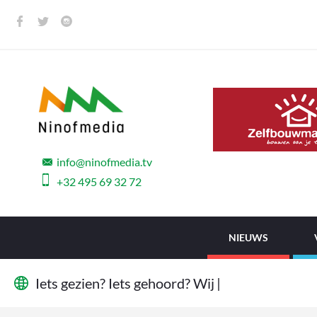
info@ninofmedia.tv
+32 495 69 32 72
NIEUWS
I
e
t
s
g
e
z
i
e
n
?
I
e
t
s
g
e
h
o
o
r
d
?
W
i
j
w
i
l
l
e
n
|