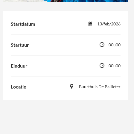
Startdatum
13/feb/2026
Startuur
00u00
Einduur
00u00
Locatie
Buurthuis De Pallieter