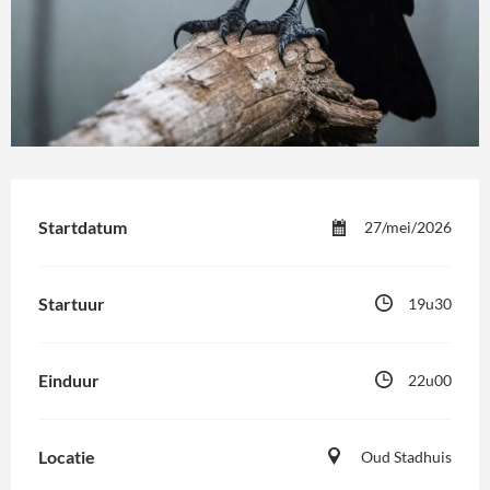
Startdatum
27/mei/2026
Startuur
19u30
Einduur
22u00
Locatie
Oud Stadhuis