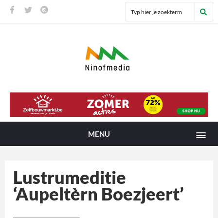
MENU
Lustrumeditie
‘Aupeltèrn Boezjeert’