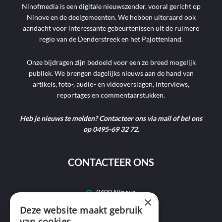
Ninofmedia is een digitale nieuwszender, vooral gericht op
Ninove en de deelgemeenten. We hebben uiteraard ook
aandacht voor interessante gebeurtenissen uit de ruimere
regio van de Denderstreek en het Pajottenland.
Onze bijdragen zijn bedoeld voor een zo breed mogelijk
publiek. We brengen dagelijks nieuws aan de hand van
artikels, foto-, audio- en videoverslagen, interviews,
reportages en commentaarstukken.
Heb je nieuws te melden? Contacteer ons via mail of bel ons
op 0495-69 32 72.
CONTACTEER ONS
9400 Ninove
×
Deze website maakt gebruik
info@ninofmedia.tv
van cookies.