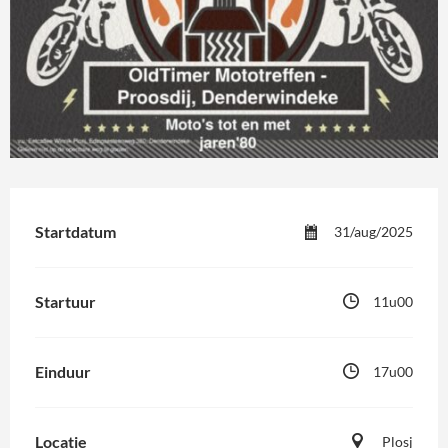
Startdatum
31/aug/2025
Startuur
11u00
Einduur
17u00
Locatie
Plosj