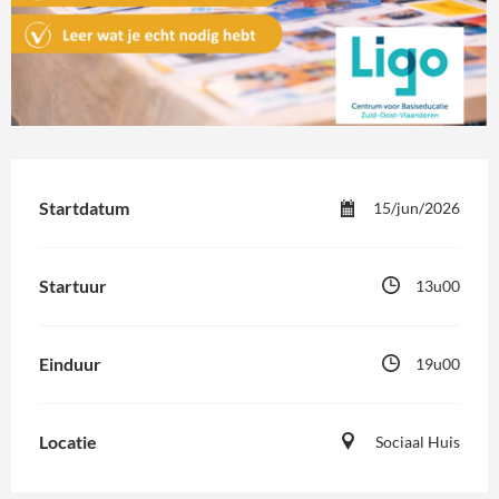
Startdatum
15/jun/2026
Startuur
13u00
Einduur
19u00
Locatie
Sociaal Huis