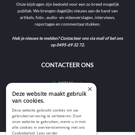
Onze bijdragen zijn bedoeld voor een zo breed mogelijk
publiek. We brengen dagelijks nieuws aan de hand van
artikels, foto-, audio- en videoverslagen, interviews,
reportages en commentaarstukken.
Heb je nieuws te melden? Contacteer ons via mail of bel ons
op 0495-69 32 72.
CONTACTEER ONS
9400 Ninove
×
Deze website maakt gebruik
info@ninofmedia.tv
van cookies.
+32 495 69 32 72
Deze website gebruikt cookies om uw
gebruikerservaring te verbeteren. Door
onze website te gebruiken, stemt u in met
alle cookies in overeenstemming met ons
Cookiebeleid.
Lees verder