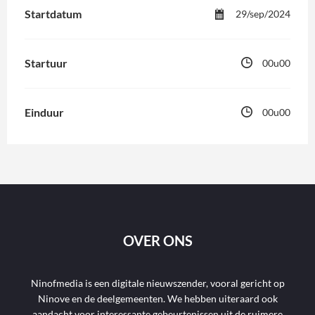
Startdatum
29/sep/2024
Startuur
00u00
Einduur
00u00
OVER ONS
Ninofmedia is een digitale nieuwszender, vooral gericht op
Ninove en de deelgemeenten. We hebben uiteraard ook
aandacht voor interessante gebeurtenissen uit de ruimere