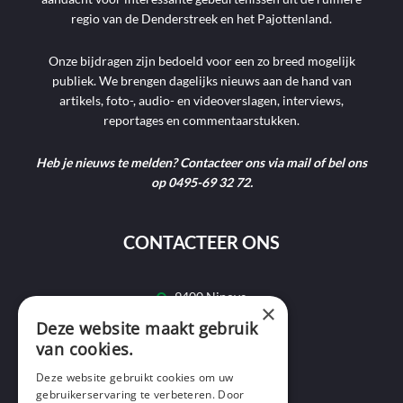
regio van de Denderstreek en het Pajottenland.
Onze bijdragen zijn bedoeld voor een zo breed mogelijk
publiek. We brengen dagelijks nieuws aan de hand van
artikels, foto-, audio- en videoverslagen, interviews,
reportages en commentaarstukken.
Heb je nieuws te melden? Contacteer ons via mail of bel ons
op 0495-69 32 72.
CONTACTEER ONS
9400 Ninove
×
Deze website maakt gebruik
info@ninofmedia.tv
van cookies.
+32 495 69 32 72
Deze website gebruikt cookies om uw
gebruikerservaring te verbeteren. Door