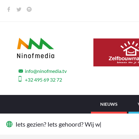
info@ninofmedia.tv
+32 495 69 32 72
NIEUWS
I
e
t
s
g
e
z
i
e
n
?
I
e
t
s
g
e
h
o
o
r
d
?
W
i
j
w
i
l
l
e
|