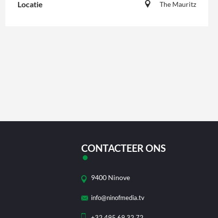
Locatie
The Mauritz
CONTACTEER ONS
9400 Ninove
info@ninofmedia.tv
+32 495 69 32 72