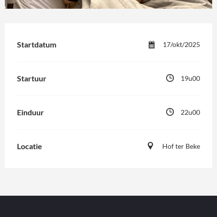
Startdatum
17/okt/2025
Startuur
19u00
Einduur
22u00
Locatie
Hof ter Beke