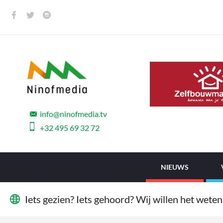
info@ninofmedia.tv
+32 495 69 32 72
NIEUWS
I
e
t
s
g
e
z
i
e
n
?
I
e
t
s
g
e
h
o
o
r
d
?
W
i
j
w
i
l
l
e
n
h
e
t
w
e
t
e
n