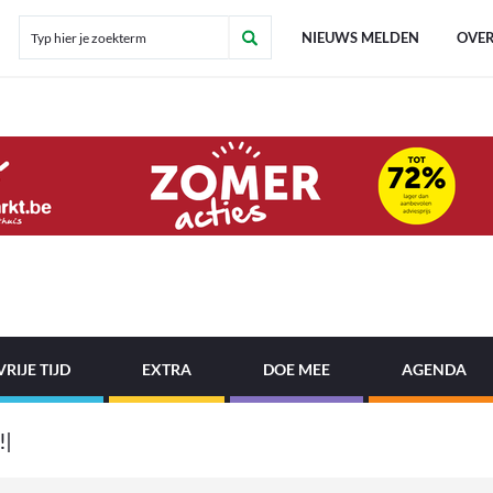
NIEUWS MELDEN
OVER
VRIJE TIJD
EXTRA
DOE MEE
AGENDA
!
B
e
l
o
|