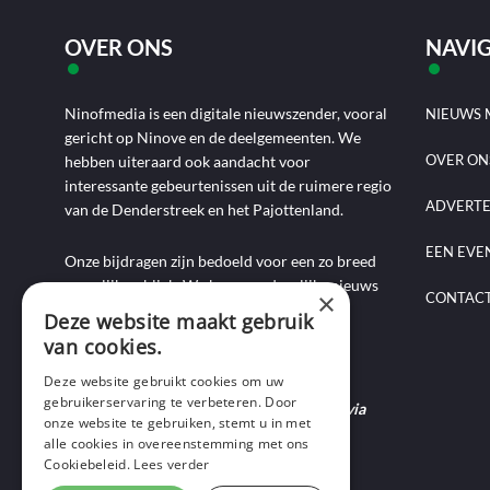
OVER ONS
NAVIG
Ninofmedia is een digitale nieuwszender, vooral
NIEUWS 
gericht op Ninove en de deelgemeenten. We
OVER ON
hebben uiteraard ook aandacht voor
interessante gebeurtenissen uit de ruimere regio
ADVERT
van de Denderstreek en het Pajottenland.
EEN EVE
Onze bijdragen zijn bedoeld voor een zo breed
mogelijk publiek. We brengen dagelijks nieuws
×
CONTAC
aan de hand van artikels, foto-, audio- en
Deze website maakt gebruik
videoverslagen, interviews, reportages en
van cookies.
commentaarstukken.
Deze website gebruikt cookies om uw
gebruikerservaring te verbeteren. Door
Heb je nieuws te melden? Contacteer ons via
onze website te gebruiken, stemt u in met
mail of bel ons op 0495-69 32 72.
alle cookies in overeenstemming met ons
Cookiebeleid.
Lees verder