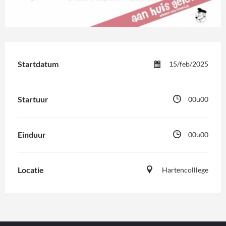
Startdatum
15/feb/2025
Startuur
00u00
Einduur
00u00
Locatie
Hartencolllege