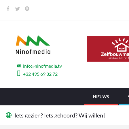
info@ninofmedia.tv
+32 495 69 32 72
NIEUWS
I
e
t
s
g
e
z
i
e
n
?
I
e
t
s
g
e
h
o
o
r
d
?
W
i
j
w
i
l
l
e
n
h
e
t
|