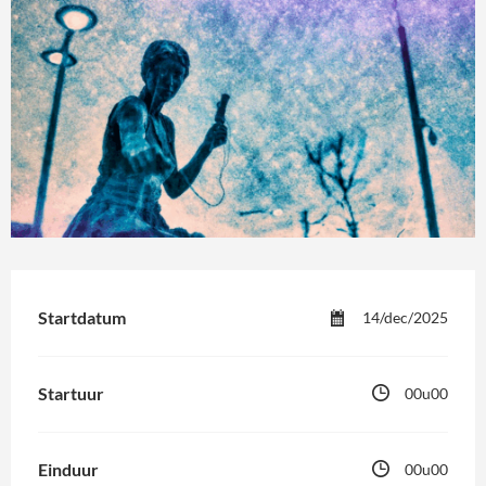
Startdatum
14/dec/2025
Startuur
00u00
Einduur
00u00