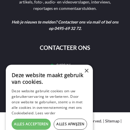
artikels, foto-, audio- en videoverslagen, interviews,
reportages en commentaarstukken.
Heb je nieuws te melden? Contacteer ons via mail of bel ons
op 0495-69 32 72.
CONTACTEER ONS
9400 Ninove
×
Deze website maakt gebruik
info@ninofmedia.tv
van cookies.
+32 495 69 32 72
Deze website gebruikt cookies om uw
gebruikerservaring te verbeteren. Door
onze website te gebruiken, stemt u in met
alle cookies in overeenstemming met ons
Cookiebeleid.
Lees verder
Copyright © 2020 Ninof Media. All Rights Reserved. |
Sitemap
|
ALLES ACCEPTEREN
ALLES AFWIJZEN
Cookie Policy
|
Privacy Policy