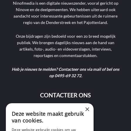
Ninofmedia is een digitale nieuwszender, vooral gericht op
Ninove en de deelgemeenten. We hebben uiteraard ook
aandacht voor interessante gebeurtenissen uit de ruimere
regio van de Denderstreek en het Pajottenland.
Onze bijdragen zijn bedoeld voor een zo breed mogelijk
publiek. We brengen dagelijks nieuws aan de hand van
artikels, foto-, audio- en videoverslagen, interviews,
reportages en commentaarstukken.
Heb je nieuws te melden? Contacteer ons via mail of bel ons
op 0495-69 32 72.
CONTACTEER ONS
×
9400 Ninove
Deze website maakt gebruik
van cookies.
info@ninofmedia.tv
Deze website gebruikt cookies om uw