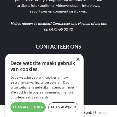
artikels, foto-, audio- en videoverslagen, interviews,
reportages en commentaarstukken.
Heb je nieuws te melden? Contacteer ons via mail of bel ons
op 0495-69 32 72.
CONTACTEER ONS
×
9400 Ninove
Deze website maakt gebruik
van cookies.
info@ninofmedia.tv
Deze website gebruikt cookies om uw
gebruikerservaring te verbeteren. Door
+32 495 69 32 72
onze website te gebruiken, stemt u in met
alle cookies in overeenstemming met ons
Cookiebeleid.
Lees verder
ALLES ACCEPTEREN
ALLES AFWIJZEN
Copyright © 2020 Ninof Media. All Rights Reserved. |
Sitemap
|