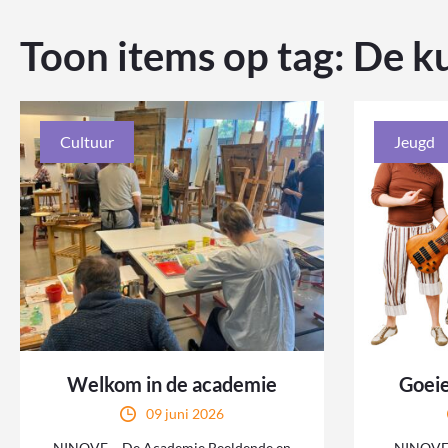
Toon items op tag:
De k
Cultuur
Jeugd
Welkom in de academie
Goeie
09 juni 2026
NINOVE – De Academie Beeldende en
NINOVE 