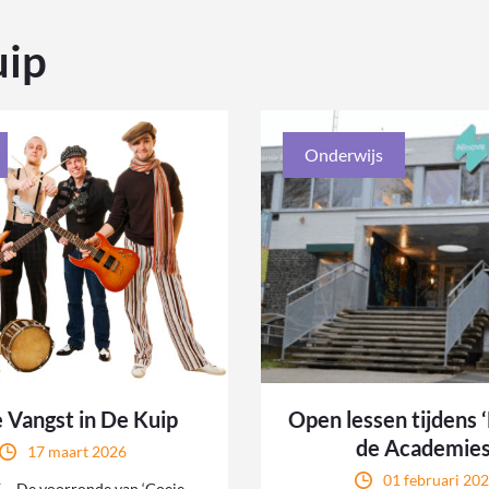
uip
Onderwijs
 Vangst in De Kuip
Open lessen tijdens 
de Academies
17 maart 2026
01 februari 20
– De voorronde van ‘Goeie