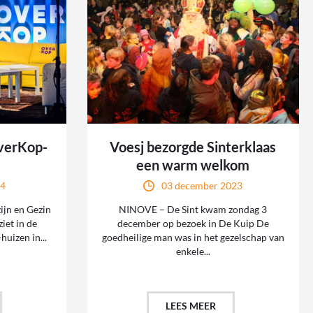
OverKop-
Voesj bezorgde Sinterklaas
een warm welkom
24
03 december 2023
jn en Gezin
NINOVE – De Sint kwam zondag 3
iet in de
december op bezoek in De Kuip De
uizen in...
goedheilige man was in het gezelschap van
enkele...
LEES MEER