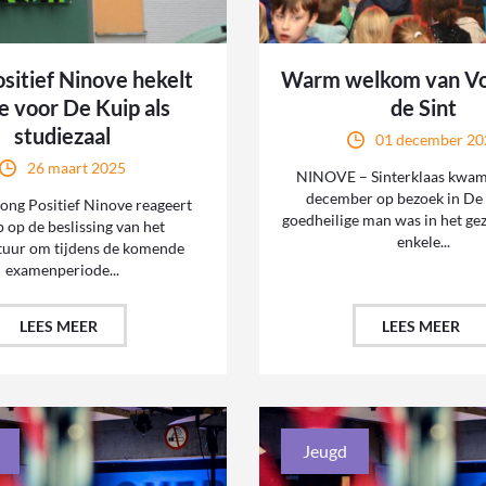
sitief Ninove hekelt
Warm welkom van Vo
e voor De Kuip als
de Sint
studiezaal
01 december 20
26 maart 2025
NINOVE – Sinterklaas kwam
december op bezoek in De
Jong Positief Ninove reageert
goedheilige man was in het ge
 op de beslissing van het
enkele...
tuur om tijdens de komende
examenperiode...
LEES MEER
LEES MEER
Jeugd