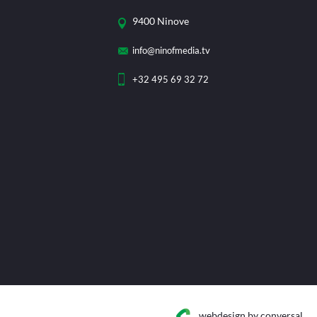
9400 Ninove
info@ninofmedia.tv
+32 495 69 32 72
webdesign
by conversal