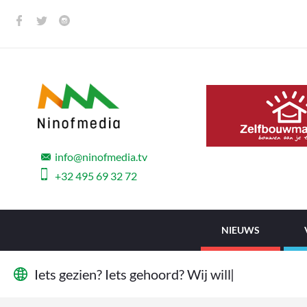
info@ninofmedia.tv
+32 495 69 32 72
NIEUWS
I
e
t
s
g
e
z
i
e
n
?
I
e
t
s
g
e
h
o
o
r
d
?
W
i
j
w
i
l
l
e
n
h
e
t
w
e
t
e
n