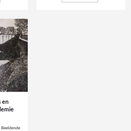
s en
demie
 Beeldende