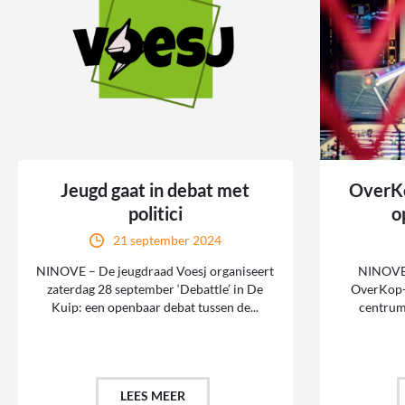
Jeugd gaat in debat met
OverKo
politici
o
21 september 2024
NINOVE – De jeugdraad Voesj organiseert
NINOVE 
zaterdag 28 september ‘Debattle’ in De
OverKop-h
Kuip: een openbaar debat tussen de...
centrum;
LEES MEER