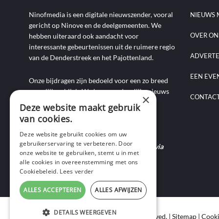
Ninofmedia is een digitale nieuwszender, vooral
NIEUWS 
gericht op Ninove en de deelgemeenten. We
OVER ON
hebben uiteraard ook aandacht voor
interessante gebeurtenissen uit de ruimere regio
ADVERT
van de Denderstreek en het Pajottenland.
EEN EVE
Onze bijdragen zijn bedoeld voor een zo breed
mogelijk publiek. We brengen dagelijks nieuws
×
CONTAC
aan de hand van artikels, foto-, audio- en
Deze website maakt gebruik
videoverslagen, interviews, reportages en
van cookies.
commentaarstukken.
Deze website gebruikt cookies om uw
gebruikerservaring te verbeteren. Door
Heb je nieuws te melden? Contacteer ons via
onze website te gebruiken, stemt u in met
mail of bel ons op 0495-69 32 72.
alle cookies in overeenstemming met ons
Cookiebeleid.
Lees verder
ALLES ACCEPTEREN
ALLES AFWIJZEN
DETAILS WEERGEVEN
Copyright © 2020 Ninof Media. All Rights Reserved. |
Sitemap
|
Cooki