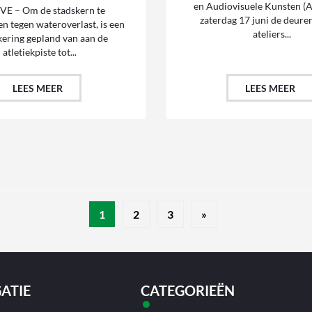
en Audiovisuele Kunsten (
E – Om de stadskern te
zaterdag 17 juni de deure
 tegen wateroverlast, is een
ateliers...
ering gepland van aan de
atletiekpiste tot...
LEES MEER
LEES MEER
1
2
3
»
ATIE
CATEGORIEËN