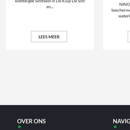
knettergek Sintfeest in De Kuip De Sint
NINOV
en...
beschermen
waterk
LEES MEER
OVER ONS
NAVIG