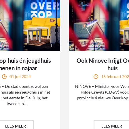
p-huis én jeugdhuis
Ook Ninove krijgt 
penen in najaar
huis
01 juli 2024
16 februari 20
– De stad opent zowel een
NINOVE – Minister voor Welzi
uis als een jeugdhuis in het
Hilde Crevits (CD&V) voorz
 het eerste in De Kuip, het
provincie 4 nieuwe OverKop-h
tweede in...
LEES MEER
LEES MEER