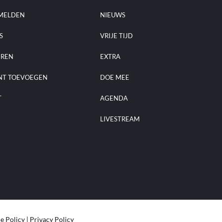
MELDEN
NIEUWS
S
VRIJE TIJD
EREN
EXTRA
NT TOEVOEGEN
DOE MEE
T
AGENDA
LIVESTREAM
e Policy
|
Privacy Policy