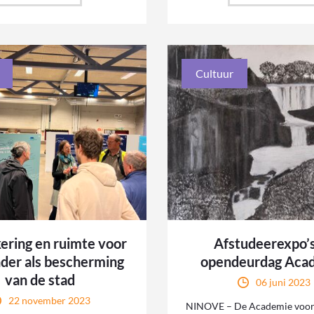
Cultuur
ering en ruimte voor
Afstudeerexpo’
der als bescherming
opendeurdag Aca
van de stad
06 juni 2023
22 november 2023
NINOVE – De Academie voor