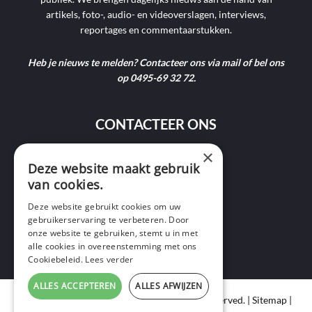
artikels, foto-, audio- en videoverslagen, interviews,
reportages en commentaarstukken.
Heb je nieuws te melden? Contacteer ons via mail of bel ons
op 0495-69 32 72.
CONTACTEER ONS
×
9400 Ninove
Deze website maakt gebruik
van cookies.
info@ninofmedia.tv
Deze website gebruikt cookies om uw
gebruikerservaring te verbeteren. Door
+32 495 69 32 72
onze website te gebruiken, stemt u in met
alle cookies in overeenstemming met ons
Cookiebeleid.
Lees verder
ALLES ACCEPTEREN
ALLES AFWIJZEN
Copyright © 2020 Ninof Media. All Rights Reserved. |
Sitemap
|