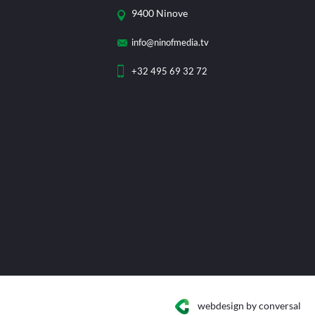
9400 Ninove
info@ninofmedia.tv
+32 495 69 32 72
webdesign
by conversal