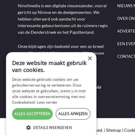
Ninofmedia is een digitale nieuwszender, vooral
NIEUWS 
gericht op Ninove en de deelgemeenten. We
OVER ON
hebben uiteraard ook aandacht voor
interessante gebeurtenissen uit de ruimere regio
ADVERT
van de Denderstreek en het Pajottenland.
EEN EVE
Onze bijdragen zijn bedoeld voor een zo breed
mogelijk publiek. We brengen dagelijks nieuws
×
CONTAC
aan de hand van artikels, foto-, audio- en
Deze website maakt gebruik
videoverslagen, interviews, reportages en
van cookies.
commentaarstukken.
Deze website gebruikt cookies om uw
gebruikerservaring te verbeteren. Door
Heb je nieuws te melden? Contacteer ons via
onze website te gebruiken, stemt u in met
mail of bel ons op 0495-69 32 72.
alle cookies in overeenstemming met ons
Cookiebeleid.
Lees verder
ALLES ACCEPTEREN
ALLES AFWIJZEN
DETAILS WEERGEVEN
Copyright © 2020 Ninof Media. All Rights Reserved. |
Sitemap
|
Cooki