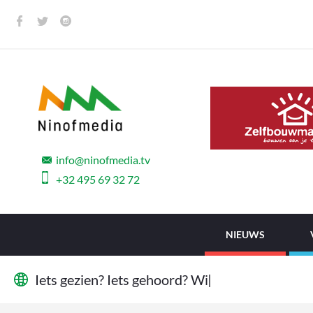
info@ninofmedia.tv
+32 495 69 32 72
NIEUWS
I
e
t
s
g
e
z
i
e
n
?
I
e
t
s
g
e
h
o
o
r
d
?
W
i
j
w
|