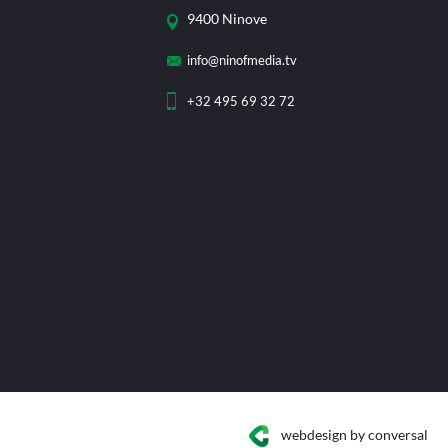
9400 Ninove
info@ninofmedia.tv
+32 495 69 32 72
webdesign
by conversal