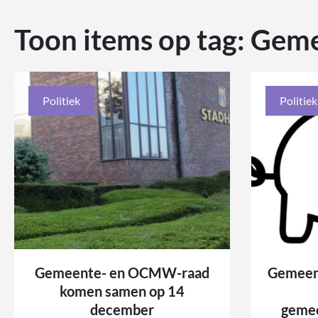
Toon items op tag:
Geme
Politiek
Politiek
Gemeente- en OCMW-raad
Gemeent
komen samen op 14
december
gemee