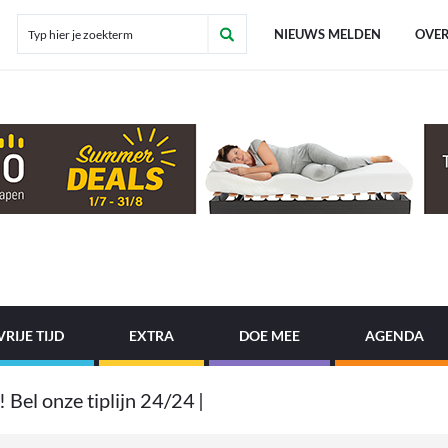
NIEUWS MELDEN
OVER
VRIJE TIJD
EXTRA
DOE MEE
AGENDA
!
B
e
l
o
n
z
e
t
i