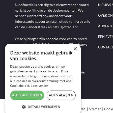
Ninofmedia is een digitale nieuwszender, vooral
NIEUWS 
gericht op Ninove en de deelgemeenten. We
OVER ON
hebben uiteraard ook aandacht voor
interessante gebeurtenissen uit de ruimere regio
ADVERT
van de Denderstreek en het Pajottenland.
EEN EVE
Onze bijdragen zijn bedoeld voor een zo breed
mogelijk publiek. We brengen dagelijks nieuws
×
CONTAC
aan de hand van artikels, foto-, audio- en
Deze website maakt gebruik
videoverslagen, interviews, reportages en
van cookies.
commentaarstukken.
Deze website gebruikt cookies om uw
gebruikerservaring te verbeteren. Door
Heb je nieuws te melden? Contacteer ons via
onze website te gebruiken, stemt u in met
mail of bel ons op 0495-69 32 72.
alle cookies in overeenstemming met ons
Cookiebeleid.
Lees verder
ALLES ACCEPTEREN
ALLES AFWIJZEN
DETAILS WEERGEVEN
Copyright © 2020 Ninof Media. All Rights Reserved. |
Sitemap
|
Cooki