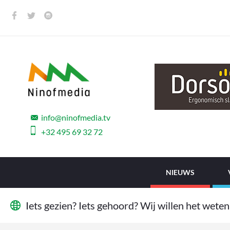
info@ninofmedia.tv
+32 495 69 32 72
NIEUWS
I
e
t
s
g
e
z
i
e
n
?
I
e
t
s
g
e
h
o
o
r
d
?
W
i
j
w
i
l
l
e
n
h
e
t
w
e
t
e
n