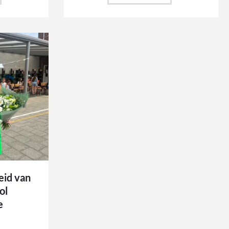
eid van
ol
e