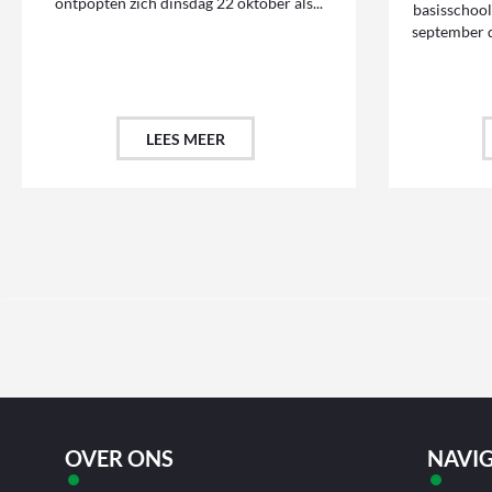
ontpopten zich dinsdag 22 oktober als...
basisschoo
september d
LEES MEER
OVER ONS
NAVIG