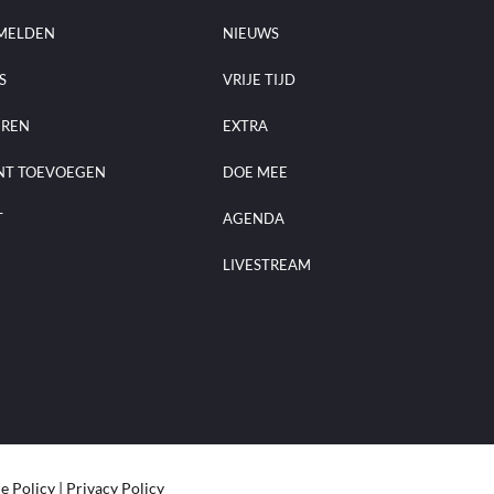
MELDEN
NIEUWS
S
VRIJE TIJD
EREN
EXTRA
NT TOEVOEGEN
DOE MEE
T
AGENDA
LIVESTREAM
e Policy
|
Privacy Policy