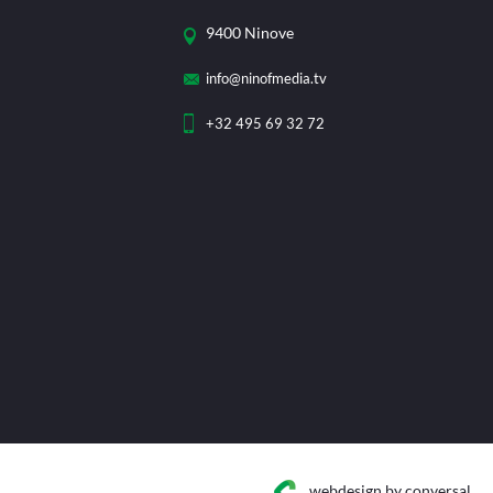
9400 Ninove
info@ninofmedia.tv
+32 495 69 32 72
webdesign
by conversal