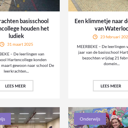
rachten basisschool
Een klimmetje naar 
college houden het
van Waterlo
ludiek
23 februari 20
31 maart 2025
MEERBEKE – De leerlingen v
jaar van de basisschool Har
EKE – De leerlingen van
bezochten vrijdag 21 febr
hool Hartencollege konden
domein...
 maart gewoon naar school De
leerkrachten...
LEES MEER
LEES MEER
ijs
Onderwijs