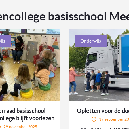
encollege basisschool Me
ijs
Onderwijs
rraad basisschool
Opletten voor de do
llege blijft voorlezen
17 september 2
29 november 2025
MEERBEKE – De leerlingen