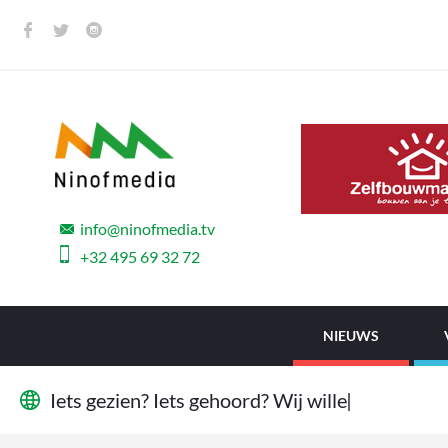
info@ninofmedia.tv
+32 495 69 32 72
NIEUWS
I
e
t
s
g
e
z
i
e
n
?
I
e
t
s
g
e
h
o
o
r
d
?
W
i
j
w
i
l
l
e
n
h
e
t
w
e
|