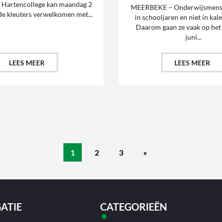
l Hartencollege kan maandag 2
MEERBEKE – Onderwijsmens
e kleuters verwelkomen met...
in schooljaren en niet in ka
Daarom gaan ze vaak op het
juni...
LEES MEER
LEES MEER
1
2
3
»
ATIE
CATEGORIEËN