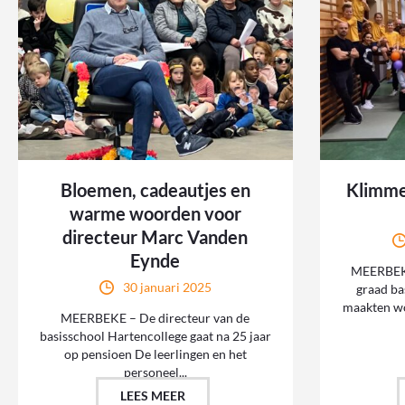
Bloemen, cadeautjes en
Klimme
warme woorden voor
directeur Marc Vanden
Eynde
MEERBEKE
30 januari 2025
graad ba
maakten wo
MEERBEKE – De directeur van de
basisschool Hartencollege gaat na 25 jaar
op pensioen De leerlingen en het
personeel...
LEES MEER