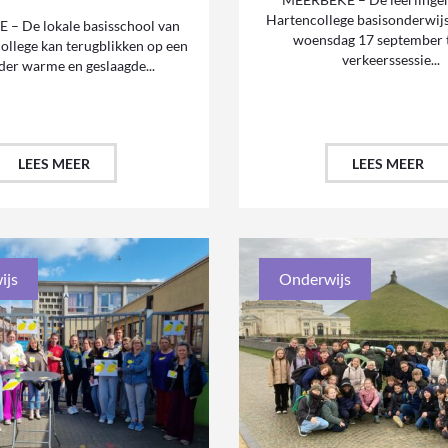
Hartencollege basisonderwij
– De lokale basisschool van
woensdag 17 september t
ollege kan terugblikken op een
verkeerssessie...
der warme en geslaagde...
LEES MEER
LEES MEER
ijs
Onderwijs