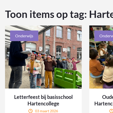
Toon items op tag:
Hart
Onderwijs
Onderw
Letterfeest bij basisschool
Oude
Hartencollege
Hartenco
03 maart 2026