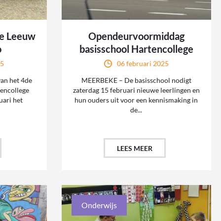
de Leeuw
Opendeurvoormiddag
o
basisschool Hartencollege
25
06 februari 2025
an het 4de
MEERBEKE – De basisschool nodigt
tencollege
zaterdag 15 februari nieuwe leerlingen en
uari het
hun ouders uit voor een kennismaking in
de...
LEES MEER
Onderwijs