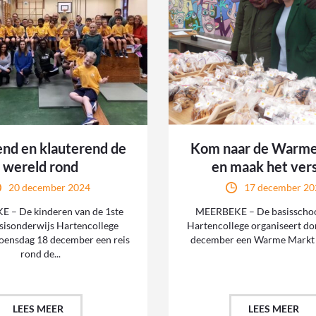
nd en klauterend de
Kom naar de Warm
wereld rond
en maak het vers
20 december 2024
17 december 20
 – De kinderen van de 1ste
MEERBEKE – De basisschoo
sisonderwijs Hartencollege
Hartencollege organiseert d
ensdag 18 december een reis
december een Warme Markt D
rond de...
LEES MEER
LEES MEER