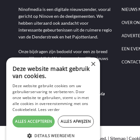
Ninofmedia is een digitale nieuwszender, vooral
NIEUWS 
gericht op Ninove en de deelgemeenten. We
OVER ON
hebben uiteraard ook aandacht voor
interessante gebeurtenissen uit de ruimere regio
ADVERT
van de Denderstreek en het Pajottenland.
EEN EVE
Onze bijdragen zijn bedoeld voor een zo breed
mogelijk publiek. We brengen dagelijks nieuws
×
CONTAC
aan de hand van artikels, foto-, audio- en
Deze website maakt gebruik
videoverslagen, interviews, reportages en
van cookies.
commentaarstukken.
Deze website gebruikt cookies om uw
gebruikerservaring te verbeteren. Door
Heb je nieuws te melden? Contacteer ons via
onze website te gebruiken, stemt u in met
mail of bel ons op 0495-69 32 72.
alle cookies in overeenstemming met ons
Cookiebeleid.
Lees verder
ALLES ACCEPTEREN
ALLES AFWIJZEN
DETAILS WEERGEVEN
Copyright © 2020 Ninof Media. All Rights Reserved. |
Sitemap
|
Cooki