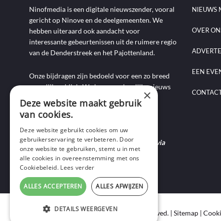
Ninofmedia is een digitale nieuwszender, vooral
NIEUWS 
gericht op Ninove en de deelgemeenten. We
OVER ON
hebben uiteraard ook aandacht voor
interessante gebeurtenissen uit de ruimere regio
ADVERT
van de Denderstreek en het Pajottenland.
EEN EVE
Onze bijdragen zijn bedoeld voor een zo breed
mogelijk publiek. We brengen dagelijks nieuws
×
CONTAC
aan de hand van artikels, foto-, audio- en
Deze website maakt gebruik
videoverslagen, interviews, reportages en
van cookies.
commentaarstukken.
Deze website gebruikt cookies om uw
gebruikerservaring te verbeteren. Door
Heb je nieuws te melden? Contacteer ons via
onze website te gebruiken, stemt u in met
mail of bel ons op 0495-69 32 72.
alle cookies in overeenstemming met ons
Cookiebeleid.
Lees verder
ALLES ACCEPTEREN
ALLES AFWIJZEN
DETAILS WEERGEVEN
Copyright © 2020 Ninof Media. All Rights Reserved. |
Sitemap
|
Cooki