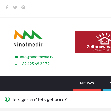
info@ninofmedia.tv
+32 495 69 32 72
NIEUWS
I
e
t
s
g
e
z
i
e
n
?
I
e
t
s
g
e
h
o
o
r
d
?
W
i
j
|