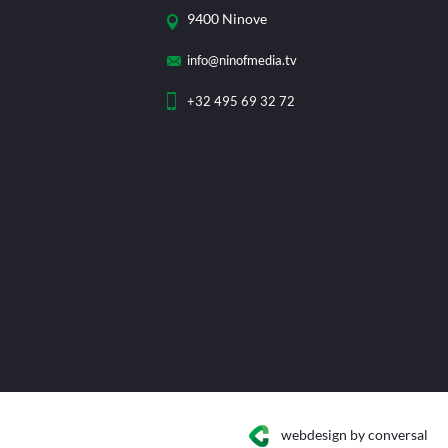
9400 Ninove
info@ninofmedia.tv
+32 495 69 32 72
webdesign
by conversal