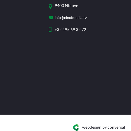
9400 Ninove
info@ninofmedia.tv
+32 495 69 32 72
webdesign
by conversal