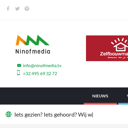
info@ninofmedia.tv
+32 495 69 32 72
NIEUWS
I
e
t
s
g
e
z
i
e
n
?
I
e
t
s
g
e
h
o
o
r
d
?
W
i
j
w
i
l
|