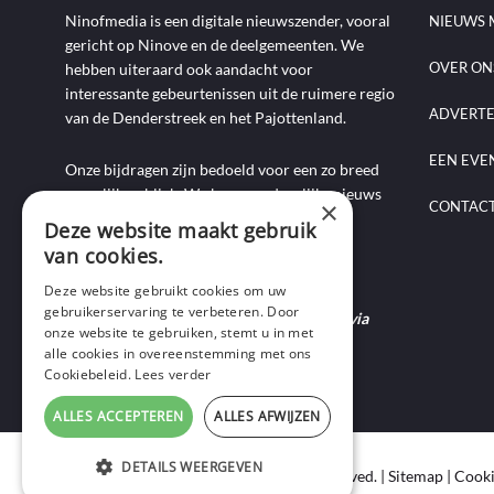
Ninofmedia is een digitale nieuwszender, vooral
NIEUWS 
gericht op Ninove en de deelgemeenten. We
OVER ON
hebben uiteraard ook aandacht voor
interessante gebeurtenissen uit de ruimere regio
ADVERT
van de Denderstreek en het Pajottenland.
EEN EVE
Onze bijdragen zijn bedoeld voor een zo breed
mogelijk publiek. We brengen dagelijks nieuws
×
CONTAC
aan de hand van artikels, foto-, audio- en
Deze website maakt gebruik
videoverslagen, interviews, reportages en
van cookies.
commentaarstukken.
Deze website gebruikt cookies om uw
gebruikerservaring te verbeteren. Door
Heb je nieuws te melden? Contacteer ons via
onze website te gebruiken, stemt u in met
mail of bel ons op 0495-69 32 72.
alle cookies in overeenstemming met ons
Cookiebeleid.
Lees verder
ALLES ACCEPTEREN
ALLES AFWIJZEN
DETAILS WEERGEVEN
Copyright © 2020 Ninof Media. All Rights Reserved. |
Sitemap
|
Cooki