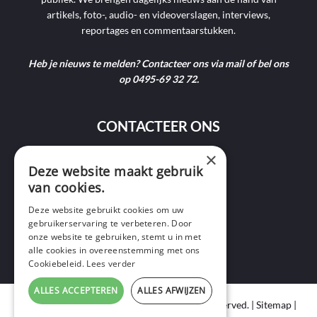
artikels, foto-, audio- en videoverslagen, interviews,
reportages en commentaarstukken.
Heb je nieuws te melden? Contacteer ons via mail of bel ons
op 0495-69 32 72.
CONTACTEER ONS
×
9400 Ninove
Deze website maakt gebruik
van cookies.
info@ninofmedia.tv
Deze website gebruikt cookies om uw
gebruikerservaring te verbeteren. Door
+32 495 69 32 72
onze website te gebruiken, stemt u in met
alle cookies in overeenstemming met ons
Cookiebeleid.
Lees verder
ALLES ACCEPTEREN
ALLES AFWIJZEN
Copyright © 2020 Ninof Media. All Rights Reserved. |
Sitemap
|