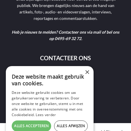
publiek. We brengen dagelijks nieuws aan de hand van
artikels, foto-, audio- en videoverslagen, interviews,
reportages en commentaarstukken.
Heb je nieuws te melden? Contacteer ons via mail of bel ons
op 0495-69 32 72.
CONTACTEER ONS
×
9400 Ninove
Deze website maakt gebruik
van cookies.
info@ninofmedia.tv
Deze website gebruikt cookies om uw
gebruikerservaring te verbeteren. Door
+32 495 69 32 72
onze website te gebruiken, stemt u in met
alle cookies in overeenstemming met ons
Cookiebeleid.
Lees verder
ALLES ACCEPTEREN
ALLES AFWIJZEN