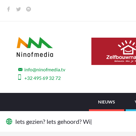
info@ninofmedia.tv
+32 495 69 32 72
NIEUWS
I
e
t
s
g
e
z
i
e
n
?
I
e
t
s
g
e
h
o
o
r
d
?
W
i
j
w
|