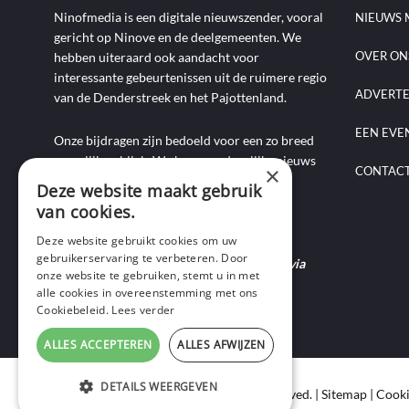
Ninofmedia is een digitale nieuwszender, vooral
NIEUWS 
gericht op Ninove en de deelgemeenten. We
OVER ON
hebben uiteraard ook aandacht voor
interessante gebeurtenissen uit de ruimere regio
ADVERT
van de Denderstreek en het Pajottenland.
EEN EVE
Onze bijdragen zijn bedoeld voor een zo breed
mogelijk publiek. We brengen dagelijks nieuws
×
CONTAC
aan de hand van artikels, foto-, audio- en
Deze website maakt gebruik
videoverslagen, interviews, reportages en
van cookies.
commentaarstukken.
Deze website gebruikt cookies om uw
gebruikerservaring te verbeteren. Door
Heb je nieuws te melden? Contacteer ons via
onze website te gebruiken, stemt u in met
mail of bel ons op 0495-69 32 72.
alle cookies in overeenstemming met ons
Cookiebeleid.
Lees verder
ALLES ACCEPTEREN
ALLES AFWIJZEN
DETAILS WEERGEVEN
Copyright © 2020 Ninof Media. All Rights Reserved. |
Sitemap
|
Cooki