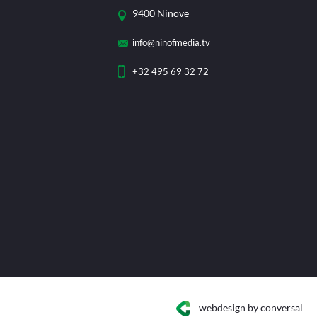
9400 Ninove
info@ninofmedia.tv
+32 495 69 32 72
webdesign
by conversal