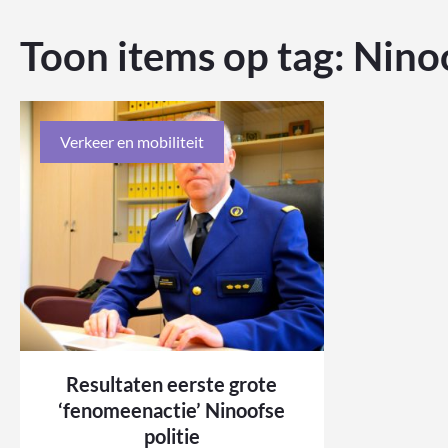
Toon items op tag:
Ninoo
Verkeer en mobiliteit
Resultaten eerste grote
‘fenomeenactie’ Ninoofse
politie