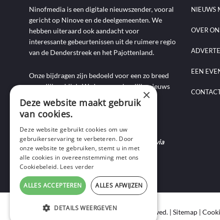
Ninofmedia is een digitale nieuwszender, vooral
NIEUWS 
gericht op Ninove en de deelgemeenten. We
OVER ON
hebben uiteraard ook aandacht voor
interessante gebeurtenissen uit de ruimere regio
ADVERT
van de Denderstreek en het Pajottenland.
EEN EVE
Onze bijdragen zijn bedoeld voor een zo breed
mogelijk publiek. We brengen dagelijks nieuws
×
CONTAC
aan de hand van artikels, foto-, audio- en
Deze website maakt gebruik
videoverslagen, interviews, reportages en
van cookies.
commentaarstukken.
Deze website gebruikt cookies om uw
gebruikerservaring te verbeteren. Door
Heb je nieuws te melden? Contacteer ons via
onze website te gebruiken, stemt u in met
mail of bel ons op 0495-69 32 72.
alle cookies in overeenstemming met ons
Cookiebeleid.
Lees verder
ALLES ACCEPTEREN
ALLES AFWIJZEN
DETAILS WEERGEVEN
Copyright © 2020 Ninof Media. All Rights Reserved. |
Sitemap
|
Cooki