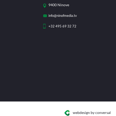
9400 Ninove
info@ninofmedia.tv
+32 495 69 32 72
webdesign
by conversal