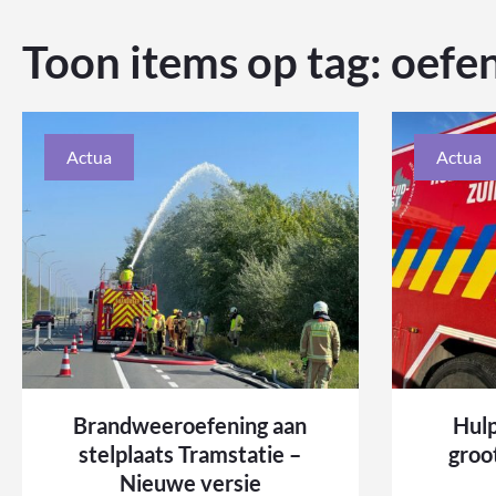
Toon items op tag:
oefe
Actua
Actua
Brandweeroefening aan
Hulp
stelplaats Tramstatie –
groo
Nieuwe versie