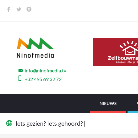
info@ninofmedia.tv
+32 495 69 32 72
NIEUWS
I
e
t
s
g
e
z
i
e
n
?
I
e
t
s
g
e
h
o
o
r
d
?
W
i
j
|