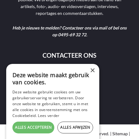
artikels, foto-, audio- en videoverslagen, interviews,
reportages en commentaarstukken.
Heb je nieuws te melden? Contacteer ons via mail of bel ons
op 0495-69 32 72.
CONTACTEER ONS
×
9400 Ninove
Deze website maakt gebruik
van cookies.
info@ninofmedia.tv
Deze website gebruikt cookies om uw
gebruikerservaring te verbeteren. Door
+32 495 69 32 72
onze website te gebruiken, stemt u in met
alle cookies in overeenstemming met ons
Cookiebeleid.
Lees verder
ALLES ACCEPTEREN
ALLES AFWIJZEN
Copyright © 2020 Ninof Media. All Rights Reserved. |
Sitemap
|