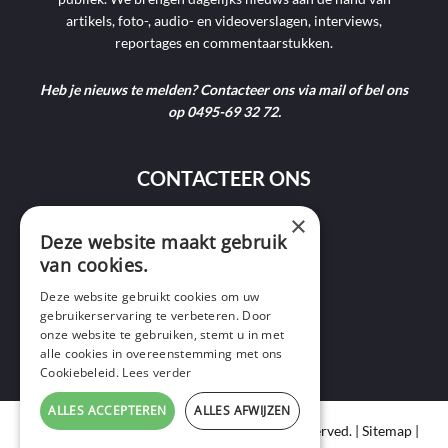
artikels, foto-, audio- en videoverslagen, interviews,
reportages en commentaarstukken.
Heb je nieuws te melden? Contacteer ons via mail of bel ons
op 0495-69 32 72.
CONTACTEER ONS
×
9400 Ninove
Deze website maakt gebruik
van cookies.
info@ninofmedia.tv
Deze website gebruikt cookies om uw
gebruikerservaring te verbeteren. Door
+32 495 69 32 72
onze website te gebruiken, stemt u in met
alle cookies in overeenstemming met ons
Cookiebeleid.
Lees verder
ALLES ACCEPTEREN
ALLES AFWIJZEN
Copyright © 2020 Ninof Media. All Rights Reserved. |
Sitemap
|