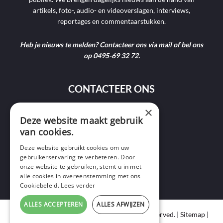
artikels, foto-, audio- en videoverslagen, interviews,
reportages en commentaarstukken.
Heb je nieuws te melden? Contacteer ons via mail of bel ons
op 0495-69 32 72.
CONTACTEER ONS
×
9400 Ninove
Deze website maakt gebruik
van cookies.
info@ninofmedia.tv
Deze website gebruikt cookies om uw
gebruikerservaring te verbeteren. Door
+32 495 69 32 72
onze website te gebruiken, stemt u in met
alle cookies in overeenstemming met ons
Cookiebeleid.
Lees verder
ALLES ACCEPTEREN
ALLES AFWIJZEN
Copyright © 2020 Ninof Media. All Rights Reserved. |
Sitemap
|