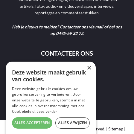
artikels, foto-, audio- en videoverslagen, interviews,
reportages en commentaarstukken.
Heb je nieuws te melden? Contacteer ons via mail of bel ons
op 0495-69 32 72.
CONTACTEER ONS
×
9400 Ninove
Deze website maakt gebruik
van cookies.
info@ninofmedia.tv
Deze website gebruikt cookies om uw
gebruikerservaring te verbeteren. Door
+32 495 69 32 72
onze website te gebruiken, stemt u in met
alle cookies in overeenstemming met ons
Cookiebeleid.
Lees verder
ALLES ACCEPTEREN
ALLES AFWIJZEN
Copyright © 2020 Ninof Media. All Rights Reserved. |
Sitemap
|