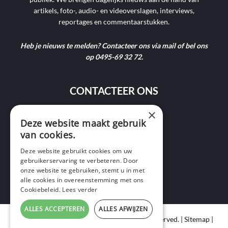
artikels, foto-, audio- en videoverslagen, interviews,
reportages en commentaarstukken.
Heb je nieuws te melden? Contacteer ons via mail of bel ons
op 0495-69 32 72.
CONTACTEER ONS
×
9400 Ninove
Deze website maakt gebruik
van cookies.
info@ninofmedia.tv
Deze website gebruikt cookies om uw
gebruikerservaring te verbeteren. Door
+32 495 69 32 72
onze website te gebruiken, stemt u in met
alle cookies in overeenstemming met ons
Cookiebeleid.
Lees verder
ALLES ACCEPTEREN
ALLES AFWIJZEN
Copyright © 2020 Ninof Media. All Rights Reserved. |
Sitemap
|