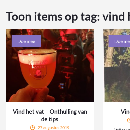
Toon items op tag:
vind 
Doe mee
Doe me
Vind het vat – Onthulling van
Vin
de tips
27 augustus 2019
Vallen v