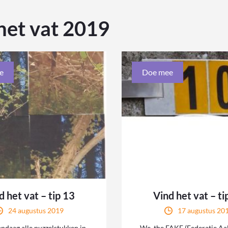
het vat 2019
e
Doe mee
d het vat – tip 13
Vind het vat – ti
24 augustus 2019
17 augustus 20
andaag alle puzzelstukken in
We, the FAKE (Federatie Aa