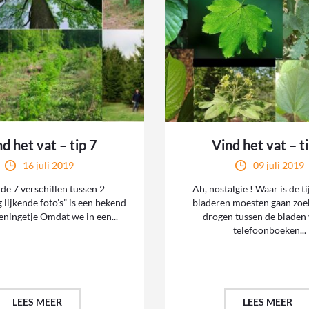
d het vat – tip 7
Vind het vat – t
16 juli 2019
09 juli 2019
de 7 verschillen tussen 2
Ah, nostalgie ! Waar is de t
g lijkende foto’s” is een bekend
bladeren moesten gaan zoe
eningetje Omdat we in een...
drogen tussen de bladen
telefoonboeken...
LEES MEER
LEES MEER