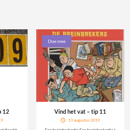
Doe mee
p 12
Vind het vat – tip 11
19
13 augustus 2019
lst Kraakt
Een breinbrekertje Een breinbrekertje !