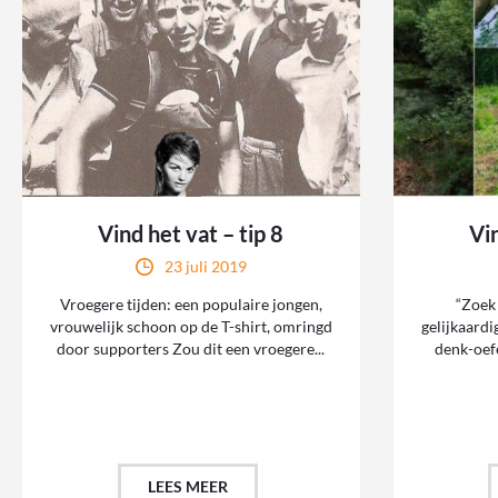
Vind het vat – tip 8
Vin
23 juli 2019
Vroegere tijden: een populaire jongen,
“Zoek 
vrouwelijk schoon op de T-shirt, omringd
gelijkaardi
door supporters Zou dit een vroegere...
denk-oef
LEES MEER