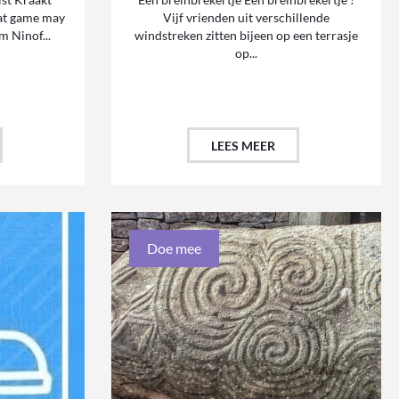
 fat game may
Vijf vrienden uit verschillende
m Ninof...
windstreken zitten bijeen op een terrasje
op...
LEES MEER
Doe mee