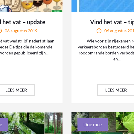
 het vat – update
Vind het vat – ti
06 augustus 2019
06 augustus 20
t vat wedstrijd’ nadert stilaan
Wie voor zijn rijexamen r
heose De tips die de komende
verkeersborden bestudeerd he
orden gepubliceerd zijn...
roodomrande borden verbodst
en...
LEES MEER
LEES MEER
e
Doe mee