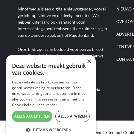
Ninofmedia is een digitale nieuwszender, vooral
NIEUWS 
gericht op Ninove en de deelgemeenten. We
OVER ON
hebben uiteraard ook aandacht voor
interessante gebeurtenissen uit de ruimere regio
ADVERT
van de Denderstreek en het Pajottenland.
EEN EVE
Onze bijdragen zijn bedoeld voor een zo breed
mogelijk publiek. We brengen dagelijks nieuws
×
CONTAC
aan de hand van artikels, foto-, audio- en
Deze website maakt gebruik
videoverslagen, interviews, reportages en
van cookies.
commentaarstukken.
Deze website gebruikt cookies om uw
gebruikerservaring te verbeteren. Door
Heb je nieuws te melden? Contacteer ons via
onze website te gebruiken, stemt u in met
mail of bel ons op 0495-69 32 72.
alle cookies in overeenstemming met ons
Cookiebeleid.
Lees verder
ALLES ACCEPTEREN
ALLES AFWIJZEN
DETAILS WEERGEVEN
Copyright © 2020 Ninof Media. All Rights Reserved. |
Sitemap
|
Cooki