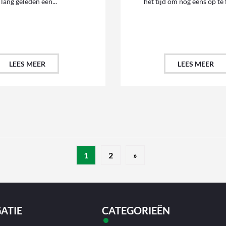
lang geleden een...
het tijd om nog eens op te f
LEES MEER
LEES MEER
1
2
»
ATIE
CATEGORIEËN