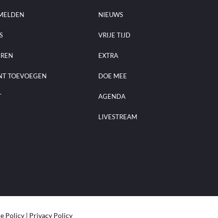
MELDEN
NIEUWS
S
VRIJE TIJD
EREN
EXTRA
NT TOEVOEGEN
DOE MEE
T
AGENDA
LIVESTREAM
e Policy
|
Privacy Policy