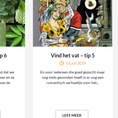
ip 6
Vind het vat – tip 5
01 juli 2019
ijd dat we
En voor iedereen die goed gezocht maar
ken en ze
nog niets gevonden heeft is er nog een
 van de
romantisch verhaaltje voor het...
LEES MEER