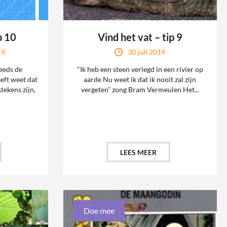
p 10
Vind het vat – tip 9
19
30 juli 2019
eeds de
"Ik heb een steen verlegd in een rivier op
eft weet dat
aarde Nu weet ik dat ik nooit zal zijn
ekens zijn,
vergeten” zong Bram Vermeulen Het...
LEES MEER
Doe mee