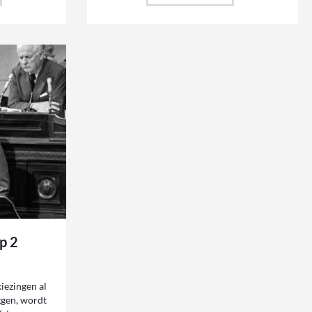
ip 2
kiezingen al
ggen, wordt