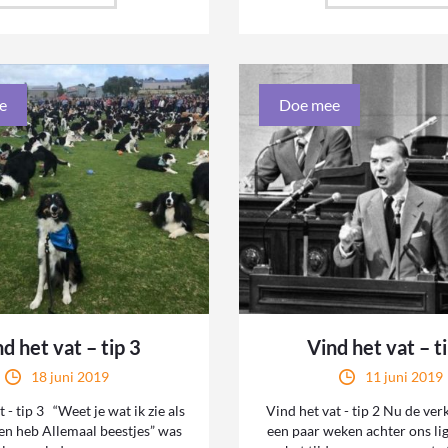
e
Doe mee
d het vat – tip 3
Vind het vat – t
18 juni 2019
11 juni 2019
 - tip 3 “Weet je wat ik zie als
Vind het vat - tip 2 Nu de ver
en heb Allemaal beestjes” was
een paar weken achter ons li