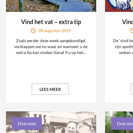
Vind het vat – extra tip
Vind
08 augustus 2019
Zoals eerder deze week aangekondigd,
De ‘vind he
verklappen we nu waar en wanneer u de
zijn apot
extra tip kan vinden Vanaf 9 u op het...
weken w
LEES MEER
Doe mee
Doe me