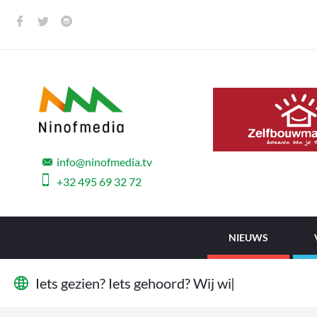
info@ninofmedia.tv
+32 495 69 32 72
NIEUWS
I
e
t
s
g
e
z
i
e
n
?
I
e
t
s
g
e
h
o
o
r
d
?
W
i
j
w
i
l
l
e
n
h
e
t
w
e
t
e
|