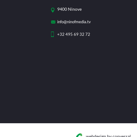
9400 Ninove
info@ninofmedia.tv
+32 495 69 32 72
webdesign
by conversal